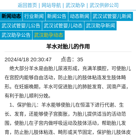
|
|
|
返回首页
网站导航
武汉助孕
武汉供卵公司
新闻动态
行业新闻
新闻公告
动态新闻
武汉试管婴儿新闻
武汉试管婴儿公告
武汉试管婴儿动态
武汉助孕新闻
武汉助孕公告
武汉助孕动态
羊水对胎儿的作用
2024/4/18 20:30:47 点击：
35
绝大部分羊水是由胎儿尿液形成，充满羊膜腔，可使胎儿
在宫腔内能够自由活动，防止胎儿的肢体粘连发生肢体畸
形。在妊娠晚期，羊水可促进胎儿的肺脏发育、润滑产道，
有利于胎儿顺利分娩。
1、保护胎儿：羊水能够使胎儿在恒温下进行代谢、生
长、发育，还能够使子宫膨胀，为胎儿提供适当的活动范
围，使胎儿在子宫内做呼吸运动及肢体活动，帮助胎儿发
育，防止胎儿肢体粘连、畸形或关节固定，保护胎儿肢体皮