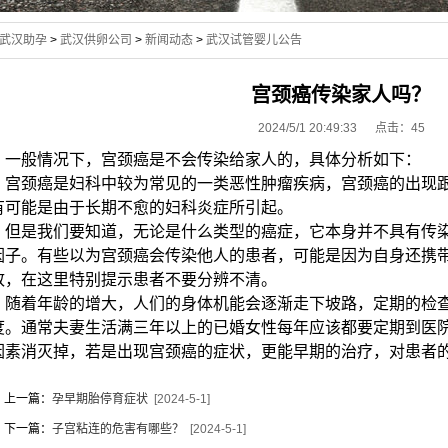
武汉助孕
>
武汉供卵公司
>
新闻动态
>
武汉试管婴儿公告
宫颈癌传染家人吗？
2024/5/1 20:49:33 点击：
45
一般情况下，宫颈癌是不会传染给家人的，具体分析如下：
宫颈癌是妇科中较为常见的一类恶性肿瘤疾病，宫颈癌的出现跟
有可能是由于长期不愈的妇科炎症所引起。
但是我们要知道，无论是什么类型的癌症，它本身并不具有传染
因子。有些以为宫颈癌会传染他人的患者，可能是因为自身还携
致，在这里特别提示患者不要分辨不清。
随着年龄的增大，人们的身体机能会逐渐走下坡路，定期的检查
度。通常夫妻生活满三年以上的已婚女性每年应该都要定期到医
因素消灭掉，若是出现宫颈癌的症状，更能早期的治疗，对患者
上一篇：
孕早期胎停育症状
[2024-5-1]
下一篇：
子宫粘连的危害有哪些？
[2024-5-1]