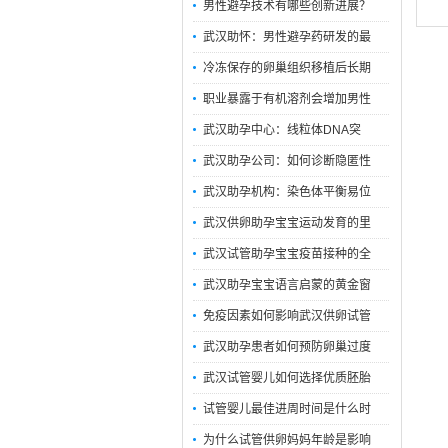
男性避孕技术有哪些创新进展？
武汉助怀：男性避孕药研发的最
冷冻保存的卵巢组织移植后长期
职业暴露于有机溶剂会增加男性
武汉助孕中心：线粒体DNA突
武汉助孕公司：如何诊断隐匿性
武汉助孕机构：染色体平衡易位
武汉供卵助孕宝宝运动发育的里
武汉试管助孕宝宝疫苗接种的全
武汉助孕宝宝语言启蒙的黄金窗
免疫因素如何影响武汉供卵试管
武汉助孕患者如何预防卵巢过度
武汉试管婴儿如何选择优质胚胎
试管婴儿最佳进周时间是什么时
为什么试管供卵妈妈年龄是影响