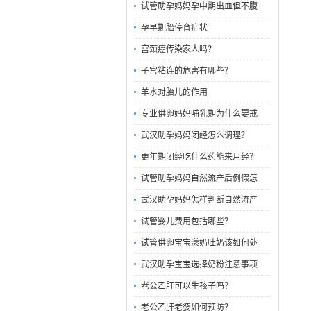
试管助孕妈妈孕中期出血但不腹
孕早期胎停育症状
宫颈癌传染家人吗？
子宫粘连的危害有哪些？
羊水对胎儿的作用
专业供卵妈妈哺乳期为什么要戒
武汉助孕妈妈闭经怎么调理？
更年期闭经吃什么药能来月经？
试管助孕妈妈自然流产后例假怎
武汉助孕妈妈怎样判断自然流产
试管婴儿费用包括哪些？
试管供卵宝宝漾奶吐奶该如何处
武汉助孕宝宝选择奶粉注意事项
老公乙肝可以生孩子吗？
老公乙肝老婆如何预防？