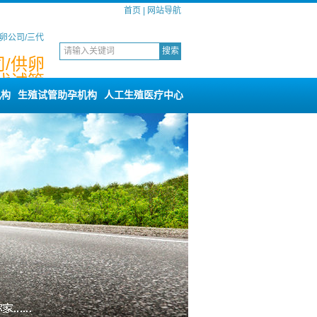
首页
|
网站导航
卵公司/三代
/供卵
代试管
询
机构
生殖试管助孕机构
人工生殖医疗中心