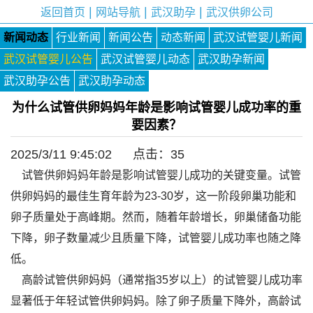
|
|
|
返回首页
网站导航
武汉助孕
武汉供卵公司
新闻动态
行业新闻
新闻公告
动态新闻
武汉试管婴儿新闻
武汉试管婴儿公告
武汉试管婴儿动态
武汉助孕新闻
武汉助孕公告
武汉助孕动态
为什么试管供卵妈妈年龄是影响试管婴儿成功率的重
要因素？
2025/3/11 9:45:02 点击：
35
试管供卵妈妈年龄是影响试管婴儿成功的关键变量。试管
供卵妈妈的最佳生育年龄为23-30岁，这一阶段卵巢功能和
卵子质量处于高峰期。然而，随着年龄增长，卵巢储备功能
下降，卵子数量减少且质量下降，试管婴儿成功率也随之降
低。
高龄试管供卵妈妈（通常指35岁以上）的试管婴儿成功率
显著低于年轻试管供卵妈妈。除了卵子质量下降外，高龄试