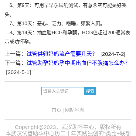
6、第9天：可用早早孕试纸测试，有意念灰可能是好兆
头。
7、第10天：恶心、乏力、嗜睡，频繁入厕。
8、第14天：抽血验HCG和孕酮，HCG值超过200通常表
示成功怀孕。
上一篇：
试管供卵妈妈流产需要几天？
[2024-7-2]
下一篇：
试管助孕妈妈孕中期出血但不腹痛怎么办？
[2024-5-1]
首页
|
网站地图
Copyright@2023，武汉助怀中心，版权所有
本武汉试管助孕中心历二十年实践独创的“类比+联想